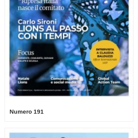
Numero 191