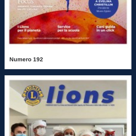
Numero 192