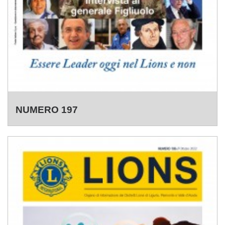
NUMERO 197