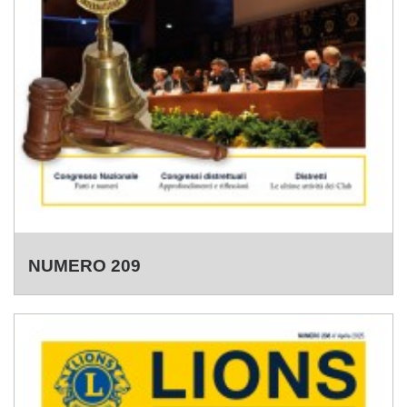
NUMERO 209