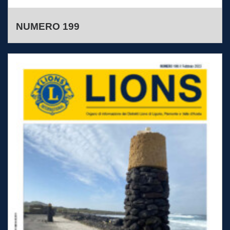
NUMERO 199