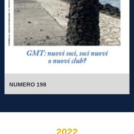
NUMERO 198
2022