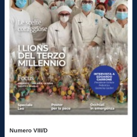
Numero VIII/D