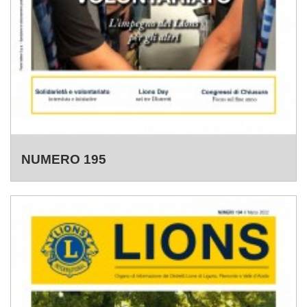
NUMERO 195