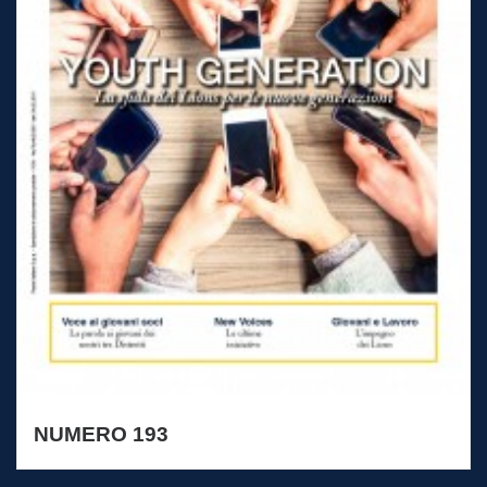
NUMERO 193