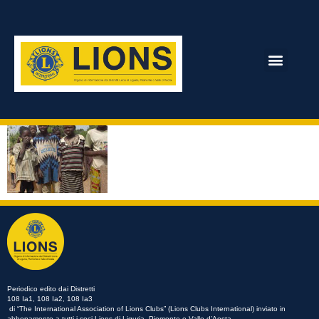
Numero 162
Scarica il numero 162 in PDF
ARCHIVIO RIVISTA
Periodico edito dai Distretti
108 Ia1, 108 Ia2, 108 Ia3
di “The International Association of Lions Clubs” (Lions Clubs International) inviato in
abbonamento a tutti i soci Lions di Liguria, Piemonte e Valle d’Aosta.