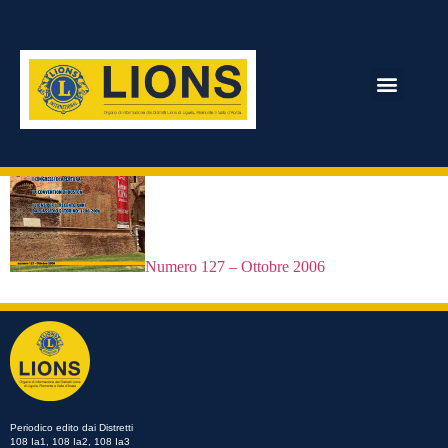
Numero 127
ARCHIVIO RIVISTA
Numero 127 – Ottobre 2006
Periodico edito dai Distretti
108 Ia1, 108 Ia2, 108 Ia3