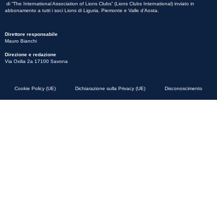
di “The International Association of Lions Clubs” (Lions Clubs International) inviato in
abbonamento a tutti i soci Lions di Liguria, Piemonte e Valle d’Aosta.
Direttore responsabile
Mauro Bianchi
Direzione e redazione
Via Oxilia 2a 17100 Savona
Cookie Policy (UE)
Dichiarazione sulla Privacy (UE)
Disconoscimento