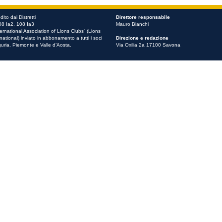
ito dai Distretti
Direttore responsabile
08 Ia2, 108 Ia3
Mauro Bianchi
ternational Association of Lions Clubs” (Lions
national) inviato in abbonamento a tutti i soci
Direzione e redazione
guria, Piemonte e Valle d’Aosta.
Via Oxilia 2a 17100 Savona