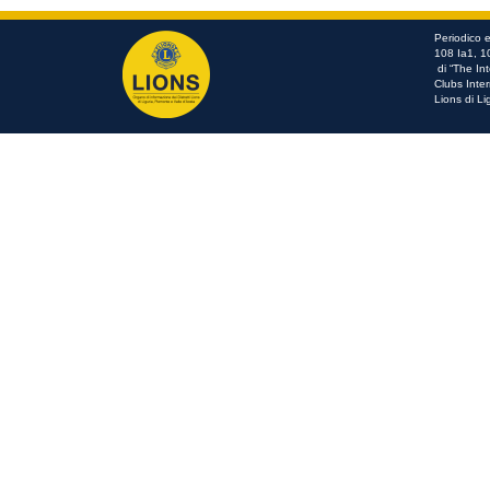
Periodico ed
108 Ia1, 1
di “The In
Clubs Inter
Lions di Li