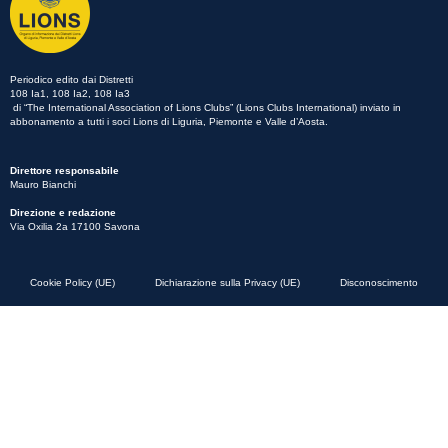
Periodico edito dai Distretti
108 Ia1, 108 Ia2, 108 Ia3
di “The International Association of Lions Clubs” (Lions Clubs International) inviato in
abbonamento a tutti i soci Lions di Liguria, Piemonte e Valle d’Aosta.
Direttore responsabile
Mauro Bianchi
Direzione e redazione
Via Oxilia 2a 17100 Savona
Cookie Policy (UE)
Dichiarazione sulla Privacy (UE)
Disconoscimento