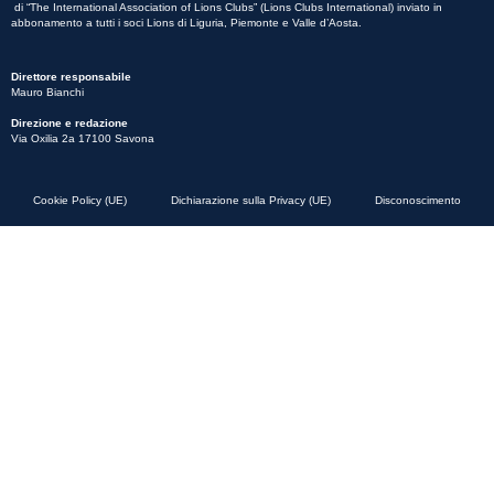
di “The International Association of Lions Clubs” (Lions Clubs International) inviato in
abbonamento a tutti i soci Lions di Liguria, Piemonte e Valle d’Aosta.
Direttore responsabile
Mauro Bianchi
Direzione e redazione
Via Oxilia 2a 17100 Savona
Cookie Policy (UE)
Dichiarazione sulla Privacy (UE)
Disconoscimento