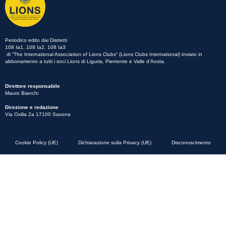
Periodico edito dai Distretti
108 Ia1, 108 Ia2, 108 Ia3
di “The International Association of Lions Clubs” (Lions Clubs International) inviato in
abbonamento a tutti i soci Lions di Liguria, Piemonte e Valle d’Aosta.
Direttore responsabile
Mauro Bianchi
Direzione e redazione
Via Oxilia 2a 17100 Savona
Cookie Policy (UE)
Dichiarazione sulla Privacy (UE)
Disconoscimento