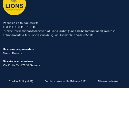
Periodico edito dai Distretti
108 Ia1, 108 Ia2, 108 Ia3
di “The International Association of Lions Clubs” (Lions Clubs International) inviato in
abbonamento a tutti i soci Lions di Liguria, Piemonte e Valle d’Aosta.
Direttore responsabile
Mauro Bianchi
Direzione e redazione
Via Oxilia 2a 17100 Savona
Cookie Policy (UE)
Dichiarazione sulla Privacy (UE)
Disconoscimento