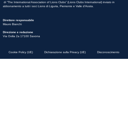
di “The International Association of Lions Clubs” (Lions Clubs International) inviato in
abbonamento a tutti i soci Lions di Liguria, Piemonte e Valle d’Aosta.
Direttore responsabile
Mauro Bianchi
Direzione e redazione
Via Oxilia 2a 17100 Savona
Cookie Policy (UE)
Dichiarazione sulla Privacy (UE)
Disconoscimento