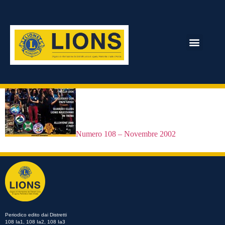
Numero 108
ARCHIVIO RIVISTA
Numero 108 – Novembre 2002
Periodico edito dai Distretti
108 Ia1, 108 Ia2, 108 Ia3