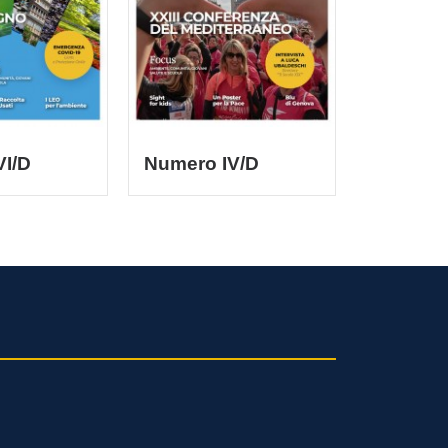
I/D
Numero IV/D