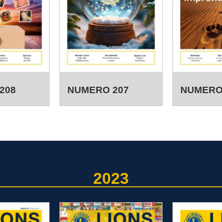
208
NUMERO 207
NUMERO
2023