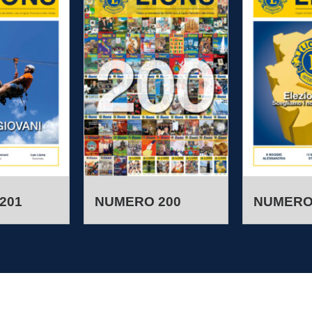
201
NUMERO 200
NUMERO