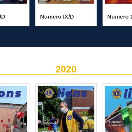
/D
Numero IX/D
Numero 
2020