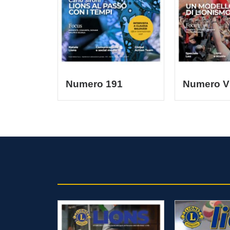
Numero 191
Numero VI