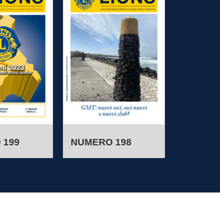
 199
NUMERO 198