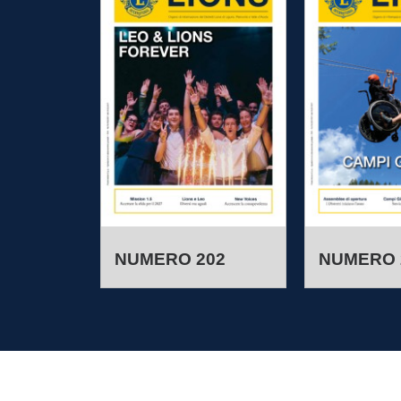
NUMERO 202
NUMERO 