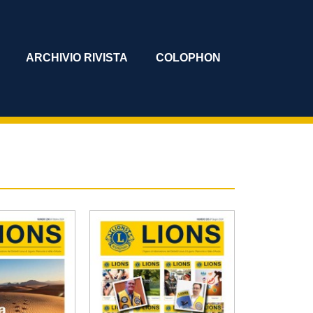
ARCHIVIO RIVISTA
COLOPHON