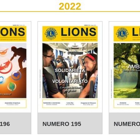
2022
196
NUMERO 195
NUMERO