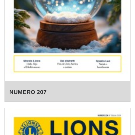
NUMERO 207