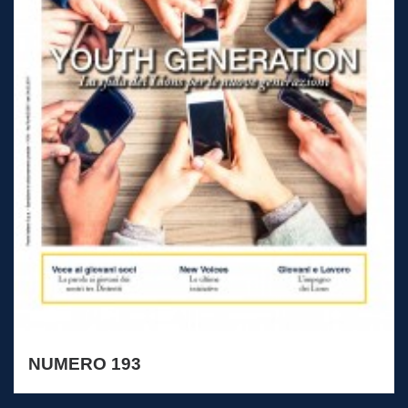
NUMERO 193