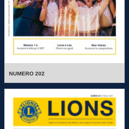
NUMERO 202