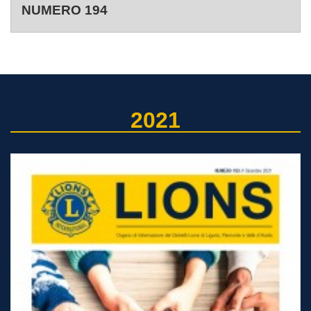
NUMERO 194
2021