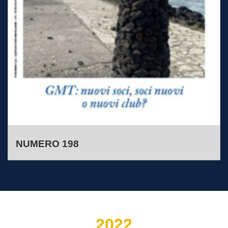
NUMERO 198
2022