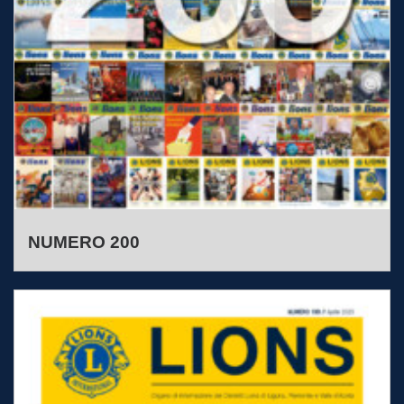
NUMERO 200