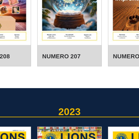
208
NUMERO 207
NUMERO
2023