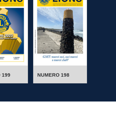
 199
NUMERO 198