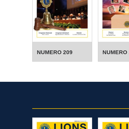
NUMERO 209
NUMERO 