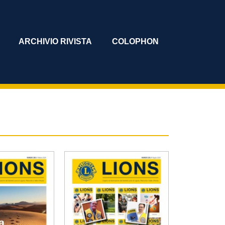
ARCHIVIO RIVISTA
COLOPHON