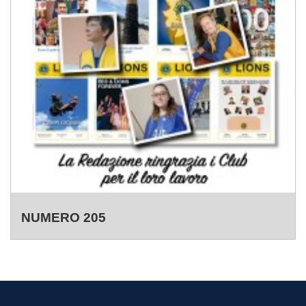
NUMERO 205