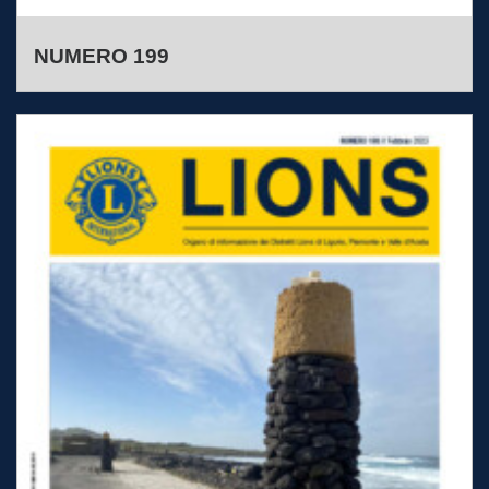
NUMERO 199