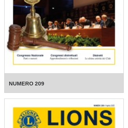
NUMERO 209