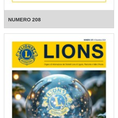
NUMERO 208