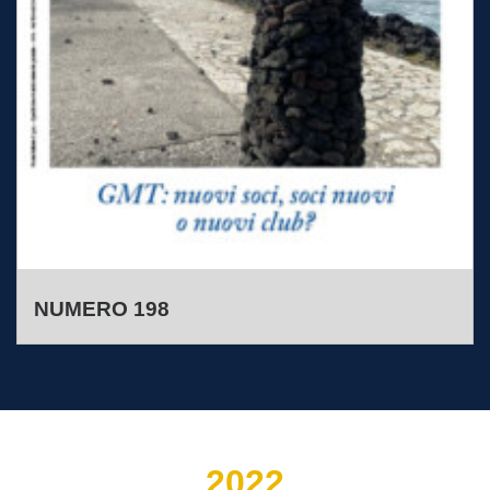
NUMERO 198
2022