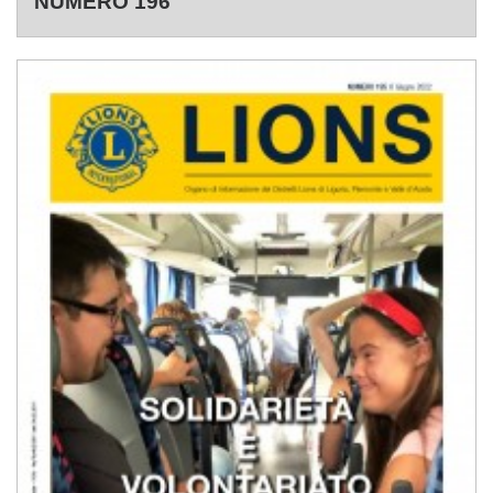
NUMERO 196