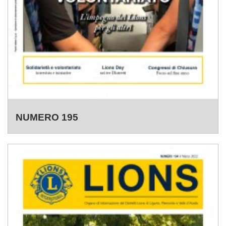
NUMERO 195