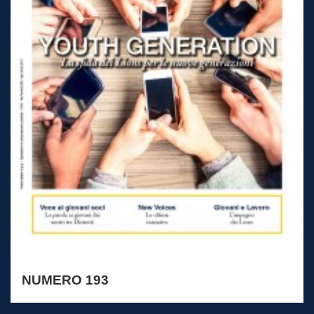
NUMERO 193