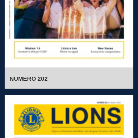
NUMERO 202