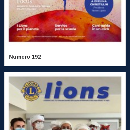
Numero 192