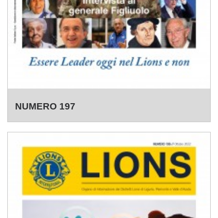
NUMERO 197