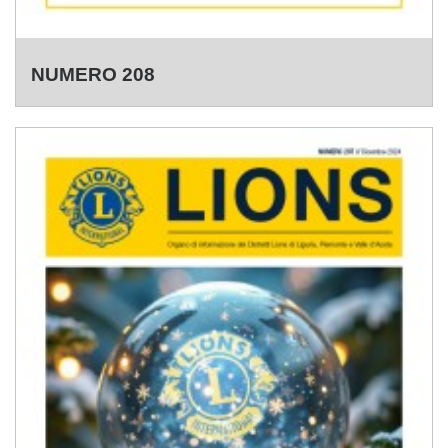
NUMERO 208