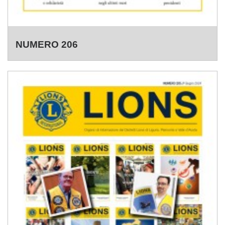
NUMERO 206