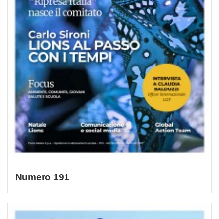
Numero 191