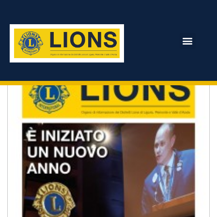
2024
ARCHIVIO RIVISTA