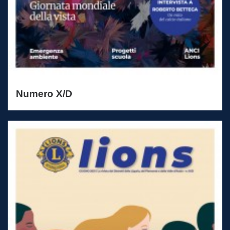
Numero X/D