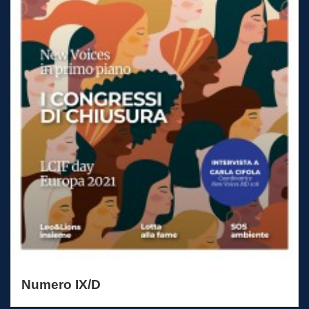
Numero IX/D