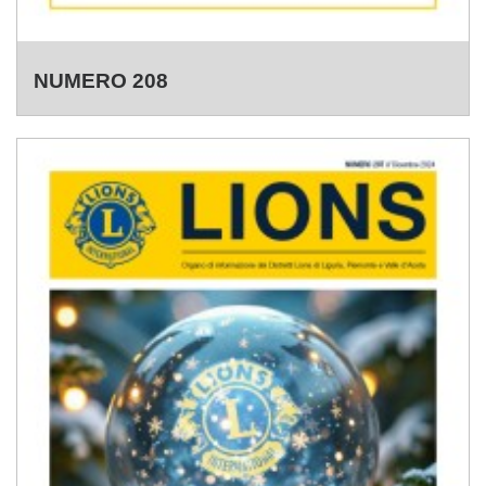
NUMERO 208