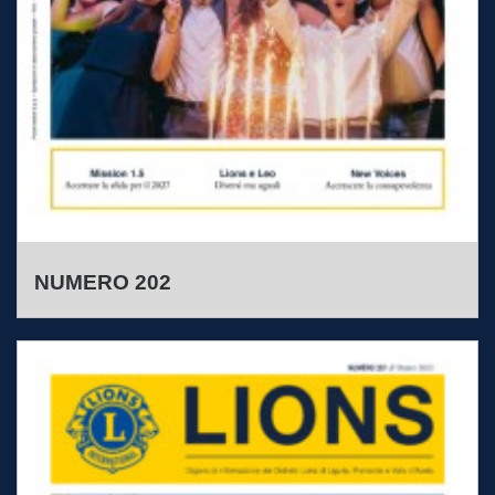
NUMERO 202