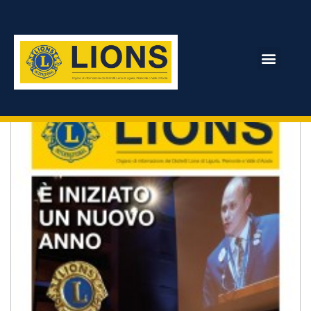
2024
ARCHIVIO RIVISTA