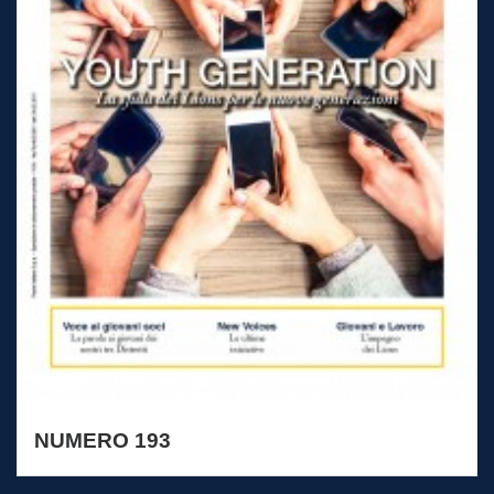
NUMERO 193