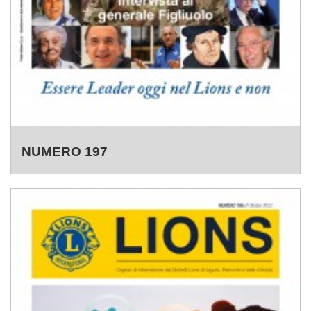
NUMERO 197