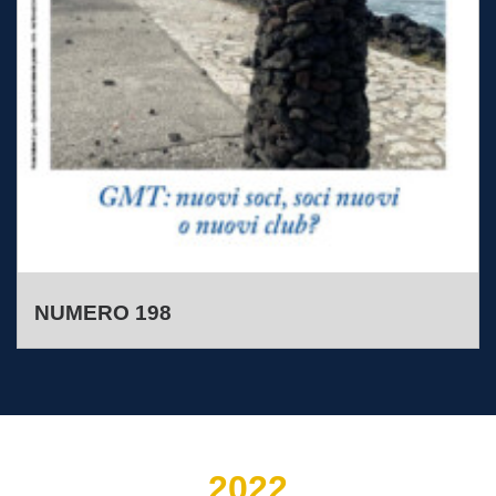
NUMERO 198
2022