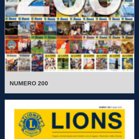
NUMERO 200