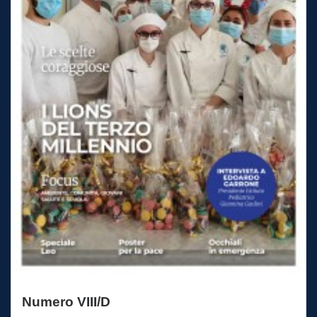
Numero VIII/D