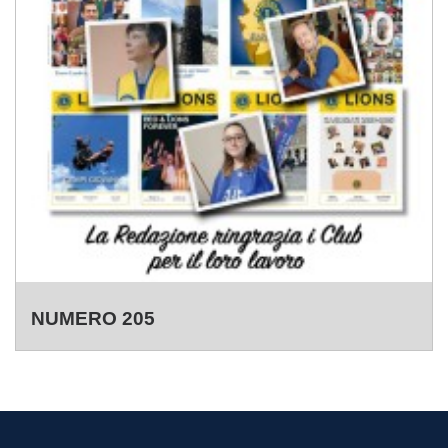
NUMERO 205