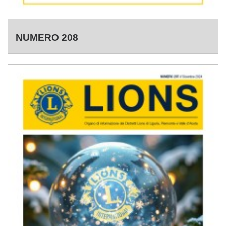
NUMERO 208