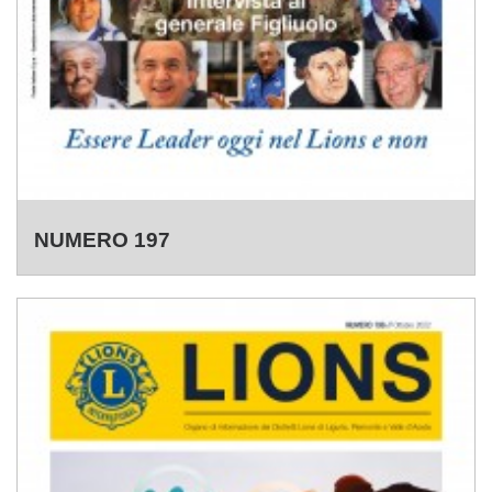
NUMERO 197