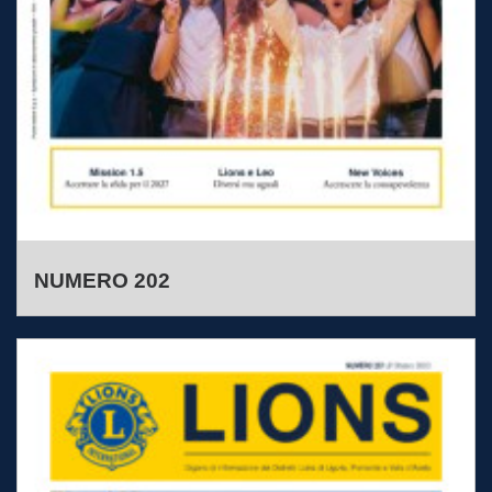
NUMERO 202