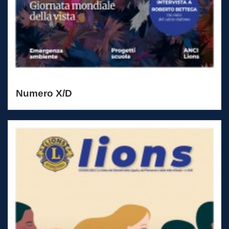
Numero X/D