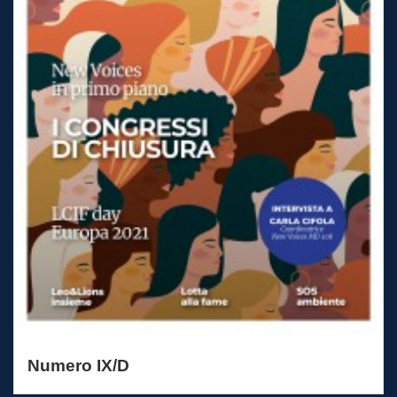
Numero IX/D