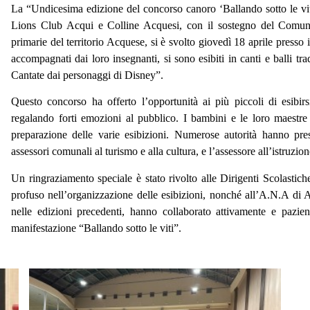
La “Undicesima edizione del concorso canoro ‘Ballando sotto le vi
Lions Club Acqui e Colline Acquesi, con il sostegno del Comune
primarie del territorio Acquese, si è svolto giovedì 18 aprile presso
accompagnati dai loro insegnanti, si sono esibiti in canti e balli t
Cantate dai personaggi di Disney”.
Questo concorso ha offerto l’opportunità ai più piccoli di esibir
regalando forti emozioni al pubblico. I bambini e le loro maestr
preparazione delle varie esibizioni. Numerose autorità hanno prese
assessori comunali al turismo e alla cultura, e l’assessore all’istruz
Un ringraziamento speciale è stato rivolto alle Dirigenti Scolastich
profuso nell’organizzazione delle esibizioni, nonché all’A.N.A di 
nelle edizioni precedenti, hanno collaborato attivamente e pazien
manifestazione “Ballando sotto le viti”.