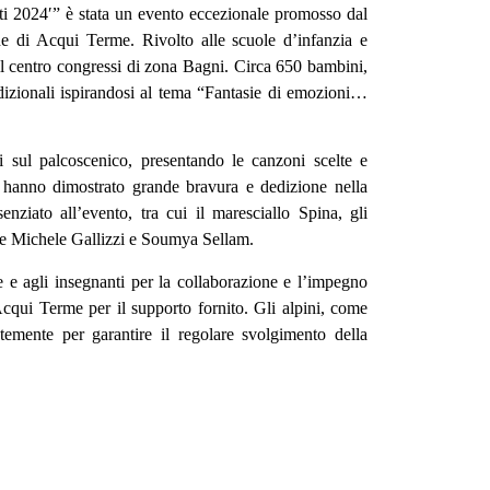
ti 2024′” è stata un evento eccezionale promosso dal
 di Acqui Terme. Rivolto alle scuole d’infanzia e
 il centro congressi di zona Bagni. Circa 650 bambini,
radizionali ispirandosi al tema “Fantasie di emozioni…
si sul palcoscenico, presentando le canzoni scelte e
e hanno dimostrato grande bravura e dedizione nella
nziato all’evento, tra cui il maresciallo Spina, gli
ione Michele Gallizzi e Soumya Sellam.
e e agli insegnanti per la collaborazione e l’impegno
Acqui Terme per il supporto fornito. Gli alpini, come
temente per garantire il regolare svolgimento della