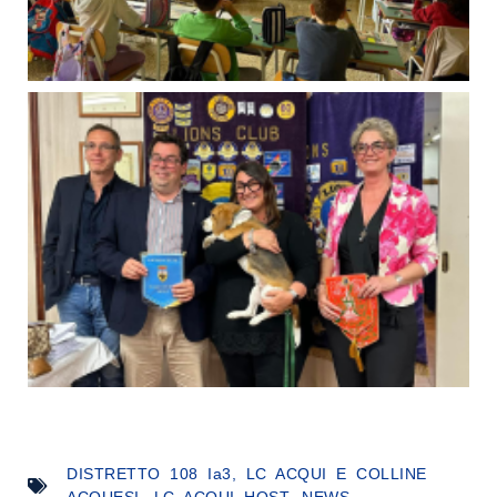
DISTRETTO 108 Ia3
,
LC ACQUI E COLLINE
ACQUESI
,
LC ACQUI HOST
,
NEWS