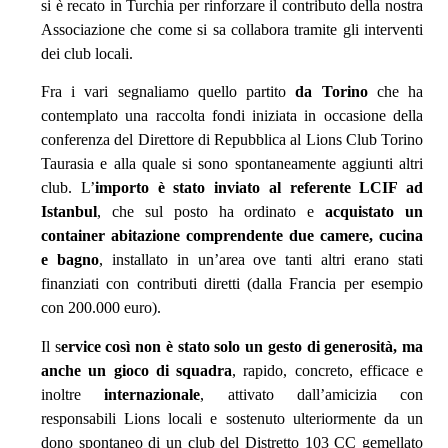
si è recato in Turchia per rinforzare il contributo della nostra
Associazione che come si sa collabora tramite gli interventi
dei club locali.
Fra i vari segnaliamo quello partito
da Torino
che ha
contemplato una raccolta fondi iniziata in occasione della
conferenza del Direttore di Repubblica al Lions Club Torino
Taurasia e alla quale si sono spontaneamente aggiunti altri
club. L’
importo è stato inviato al referente LCIF ad
Istanbul
, che sul posto ha ordinato e
acquistato un
container abitazione comprendente due camere, cucina
e bagno
, installato in un’area ove tanti altri erano stati
finanziati con contributi diretti (dalla Francia per esempio
con 200.000 euro).
Il s
ervice così non è stato solo un gesto di generosità, ma
anche un gioco di squadra
, rapido, concreto, efficace e
inoltre
internazionale
, attivato dall’amicizia con
responsabili Lions locali e sostenuto ulteriormente da un
dono spontaneo di un club del Distretto 103 CC gemellato