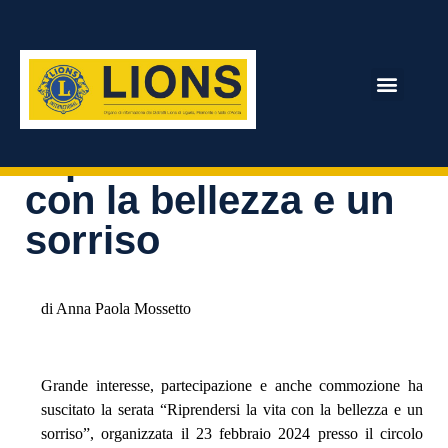
Homepage
NEWS
DISTRETTO 108 Ia1
Riprendersi la vita con la bellezza e un sorriso
ARCHIVIO RIVISTA
Riprendersi la vita
con la bellezza e un
sorriso
di Anna Paola Mossetto
Grande interesse, partecipazione e anche commozione ha
suscitato la serata “Riprendersi la vita con la bellezza e un
sorriso”, organizzata il 23 febbraio 2024 presso il circolo