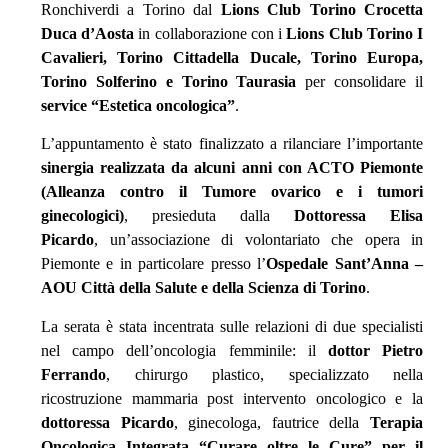
Ronchiverdi a Torino dal
Lions Club Torino Crocetta
Duca d’Aosta
in collaborazione con i
Lions Club Torino I
Cavalieri, Torino Cittadella Ducale, Torino Europa,
Torino Solferino e Torino Taurasia
per consolidare il
service “Estetica oncologica”
.
L’appuntamento è stato finalizzato a rilanciare l’importante
sinergia realizzata da alcuni anni con ACTO Piemonte
(Alleanza contro il Tumore ovarico e i tumori
ginecologici)
, presieduta dalla
Dottoressa Elisa
Picardo
, un’associazione di volontariato che opera in
Piemonte e in particolare presso l’
Ospedale Sant’Anna –
AOU Città della Salute e della Scienza di Torino
.
La serata è stata incentrata sulle relazioni di due specialisti
nel campo dell’oncologia femminile: il
dottor Pietro
Ferrando
, chirurgo plastico, specializzato nella
ricostruzione mammaria post intervento oncologico e la
dottoressa Picardo
, ginecologa, fautrice della
Terapia
Oncologica Integrata “Curare oltre le Cure” per il