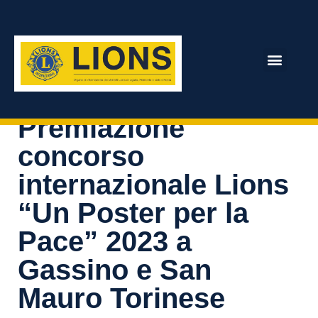
Homepage
NEWS
DISTRETTO 108 Ia1
Premiazione concorso internazionale Lions “Un Poster per la
Pace” 2023 a Gassino e San Mauro Torinese
ARCHIVIO RIVISTA
Premiazione
concorso
internazionale Lions
“Un Poster per la
Pace” 2023 a
Gassino e San
Mauro Torinese