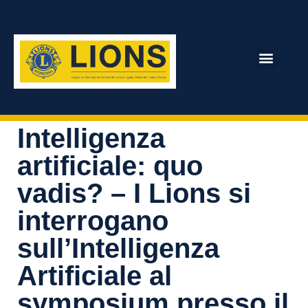
Homepage
NEWS
DISTRETTO 108 Ia1
Intelligenza artificiale: quo vadis? – I Lions si interrogano
sull’Intelligenza Artificiale al symposium presso il Campus
ARCHIVIO RIVISTA
Universitario “Luigi Einaudi” di Torino
Intelligenza
artificiale: quo
vadis? – I Lions si
interrogano
sull’Intelligenza
Artificiale al
symposium presso il